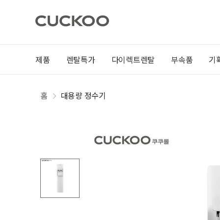
제품
렌탈특가
다이렉트렌탈
부속품
기
홈
대용량 정수기