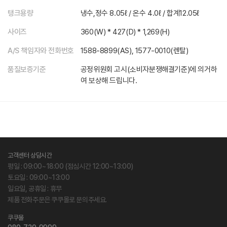
탱크용량
냉수,정수 8.05ℓ / 온수 4.0ℓ / 합계12.05ℓ
사이즈
360(W) * 427(D) * 1,269(H)
A/S 책임자와 전화번호
1588-8899(AS), 1577-0010(렌탈)
품질보증기준
공정위원회 고시(소비자분쟁해결기준)에 의거하
여 보상해 드립니다.
고객센터 상담시간
평일 : 09:00~18:00 (점심시간 12:00~13:00)
토요일 : 09:00~13:00
일요일, 공휴일 : 휴무
제품 전화주문은 쿠쿠몰로 문의주세요.
쿠쿠몰