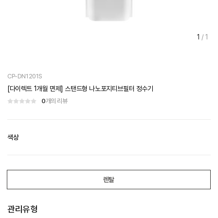
1
/
1
CP-DN1201S
[다이렉트 1개월 면제] 스탠드형 나노포지티브필터 정수기
0
개의 리뷰
색상
렌탈
관리유형