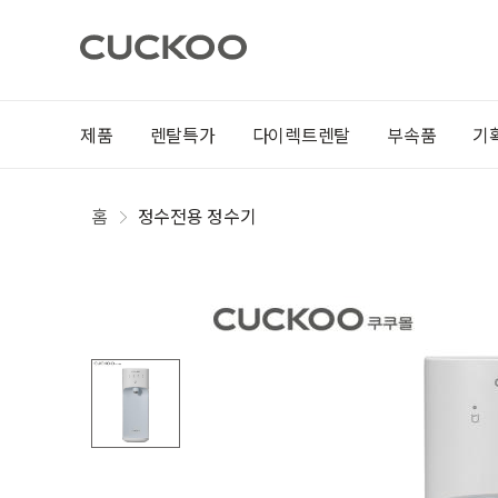
제품
렌탈특가
다이렉트렌탈
부속품
기
홈
정수전용 정수기