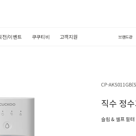
획전/이벤트
쿠쿠티비
고객지원
브랜드관
CP-AKS011GB(S
직수 정수
슬림 & 셀프 필터