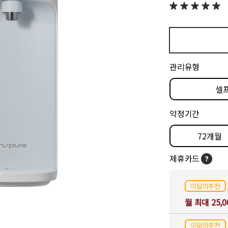
관리유형
셀
약정기간
72개월
제휴카드
이달의추천
월 최대 25,
이달의추천