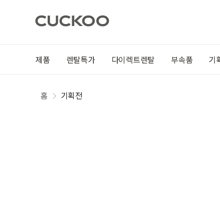
제품
렌탈특가
다이렉트렌탈
부속품
기
홈
기획전