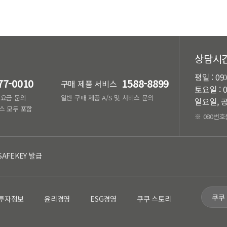
상담시
평일 : 09
77-0010
1588-8899
구매 제품 서비스
토요일 : 0
, 요금 문의
일반 구매 제품 A/S 및 서비스 문의
일요일, 공
스 모두 포함
※ 080번호
SAFEKEY 발급
쿠쿠
투자정보
윤리경영
ESG경영
쿠쿠 스토리