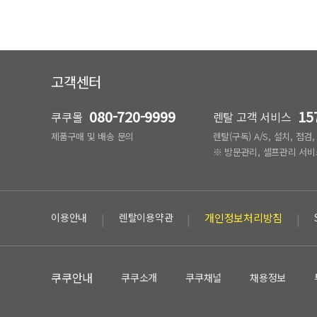
고객센터
080-720-9999
15
쿠쿠몰
렌탈 고객 서비스
제품구매 및 배송 문의
렌탈(구독) A/S, 설치, 점검
※ 방문관리, 셀프관리 서비
이용안내
렌탈이용약관
개인정보처리방침
쿠쿠안내
쿠쿠소개
쿠쿠채널
채용정보