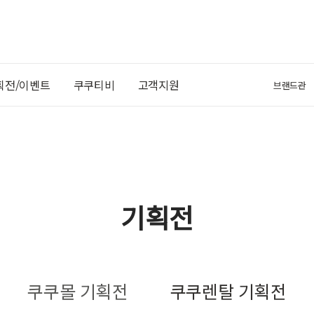
획전/이벤트
쿠쿠티비
고객지원
브랜드관
기획전
쿠쿠몰 기획전
쿠쿠렌탈 기획전