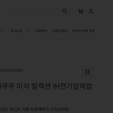
회사소개
B2B문의
입점사모집
라이브 대행 문의
HAS069FWM
)쿠쿠 미식 컬렉션 IH전기압력밥
로드 포인트 적용 최종혜택가: 270,000원