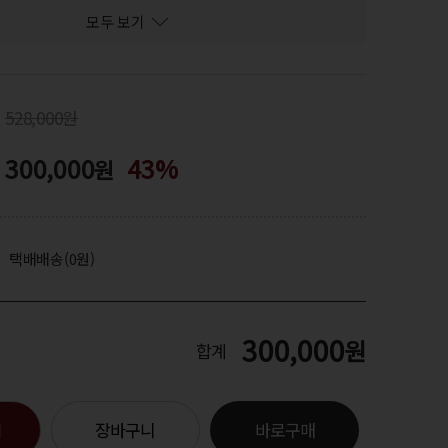
모두 보기
528,000원
300,000
43%
원
택배배송(0원)
300,000
원
합계
기
장바구니
바로구매