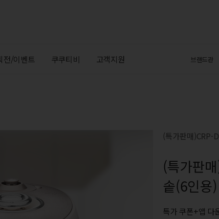
획전/이벤트
쿠쿠티비
고객지원
브랜드관
(특가판매)CRP-D
(특가판매
솥(6인용)
특가 쿠폰+앱 다운