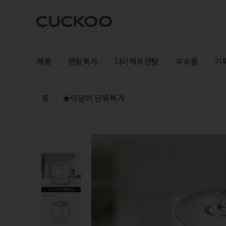
제품
렌탈특가
다이렉트렌탈
부속품
기
홈
★이달의 단독특가