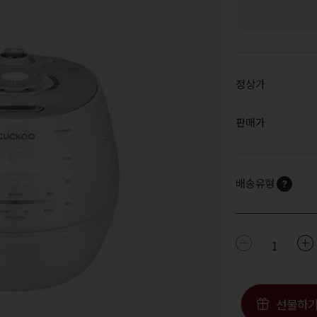
정상가
판매가
배송유형
1
선물하