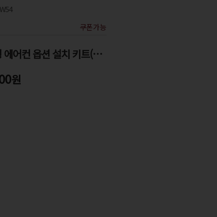
AW54
쿠폰가능
창문형 에어컨 옵션 설치 키트(A툴)
00
원