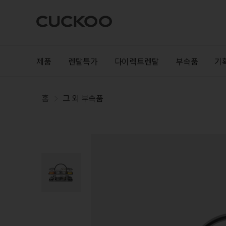
제품
렌탈특가
다이렉트렌탈
부속품
기
홈
그 외 부속품