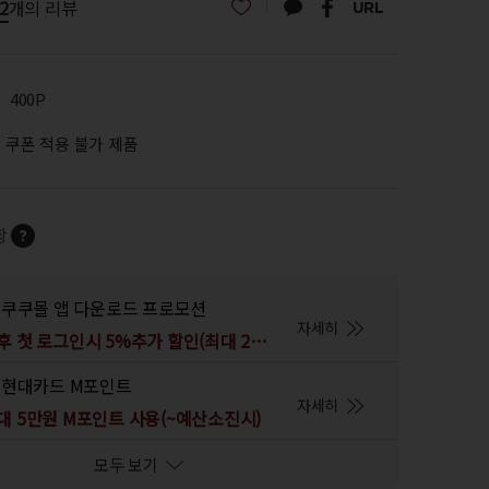
2
개의 리뷰
400P
쿠폰 적용 불가 제품
항
쿠쿠몰 앱 다운로드 프로모션
자세히
앱 다운로드 후 첫 로그인시 5%추가 할인(최대 2만원)
현대카드 M포인트
자세히
대 5만원 M포인트 사용(~예산소진시)
모두 보기