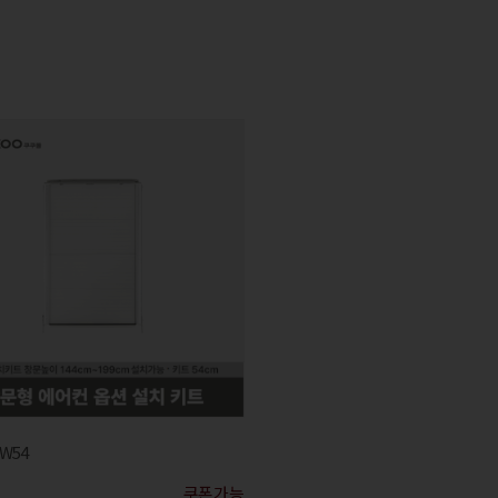
AW54
쿠폰가능