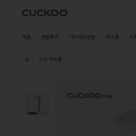
제품
렌탈특가
다이렉트렌탈
부속품
기
홈
그 외 부속품