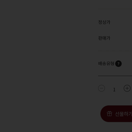
정상가
판매가
배송유형
1
선물하