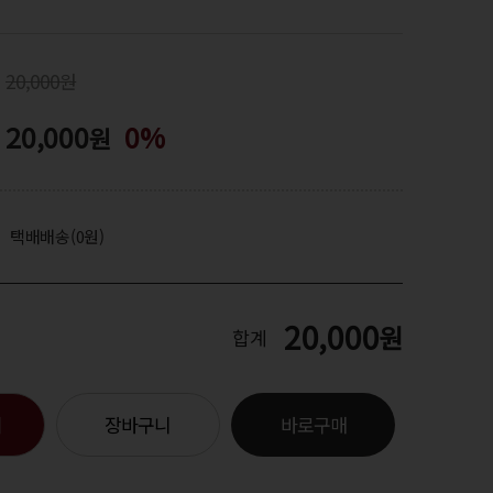
20,000원
20,000
0%
원
택배배송(0원)
20,000
원
합계
기
장바구니
바로구매