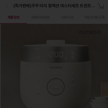
(특가판매)쿠쿠 미식 컬렉션 마스터셰프 트윈프레셔 밥솥(6인용)
제품정보
제품리뷰(
86
)
Q&A
(0)
배송/반품/교환