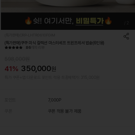
1
/
2
(특가판매)CRP-LHTR0610FGIM
(특가판매)쿠쿠 미식 컬렉션 마스터셰프 트윈프레셔 밥솥(6인용)
86
개의 리뷰
598,000원
350,000
41%
원
특가 쿠폰+앱 다운로드 포인트 적용 최종혜택가: 315,000원
포인트
7,000P
쿠폰
쿠폰 적용 불가 제품