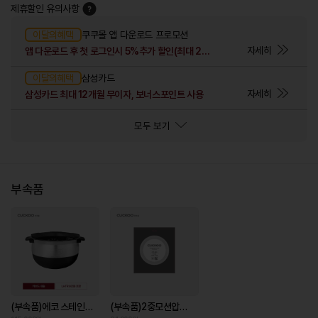
제휴할인 유의사항
이달의혜택
쿠쿠몰 앱 다운로드 프로모션
자세히
앱 다운로드 후 첫 로그인시 5%추가 할인(최대 2만원)
이달의혜택
삼성카드
자세히
삼성카드 최대 12개월 무이자, 보너스포인트 사용
모두 보기
부속품
(부속품)에코 스테인리스 커브드 X-Wall Black Shine 코팅 내솥(1인분 물눈금 적용)
(부속품)2중모션압력패킹(6인용)