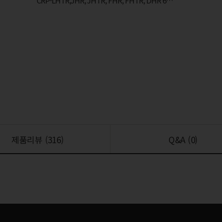
CRP-LHTR,JHR, JHTR, FHR, FHTR, DHR 6인용 호환모델입니다.
제품리뷰 (
316
)
Q&A (0)