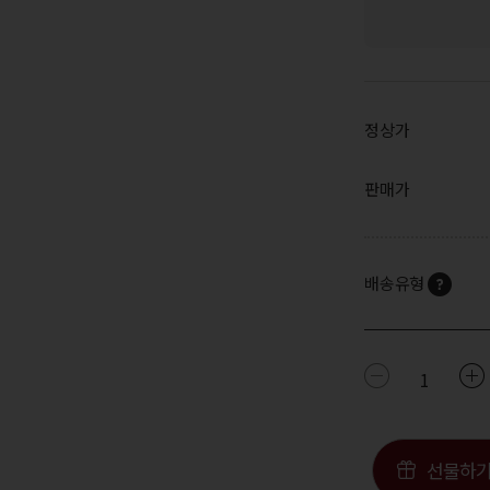
정상가
판매가
배송유형
1
선물하