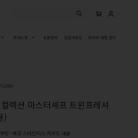
회사소개
B2B문의
입점사모집
라이브 대행 문의
0FGWM
 컬렉션 마스터셰프 트윈프레셔
용)
쿠킹 ∙ 에코 스테인리스 커브드 내솥