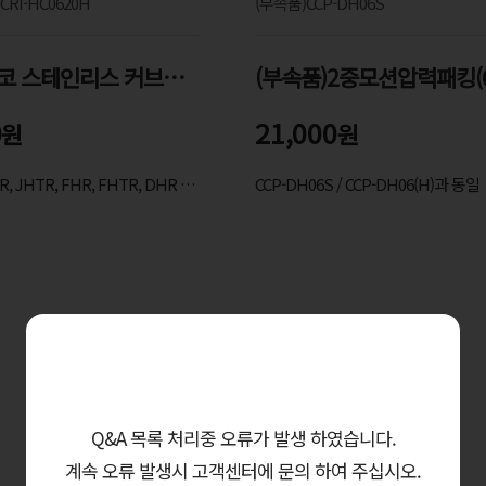
CRI-HC0620H
(부속품)CCP-DH06S
(부속품)에코 스테인리스 커브드 X-Wall Black Shine 코팅 내솥(1인분 물눈금 적용)
(부속품)2중모션압력패킹(
0
21,000
원
원
CRP-LHTR,JHR, JHTR, FHR, FHTR, DHR 6인용 호환모델입니다.
CCP-DH06S / CCP-DH06(H)과 동일
함께 사면 좋은 제품 추천
Q&A 목록 처리중 오류가 발생 하였습니다.
계속 오류 발생시 고객센터에 문의 하여 주십시오.