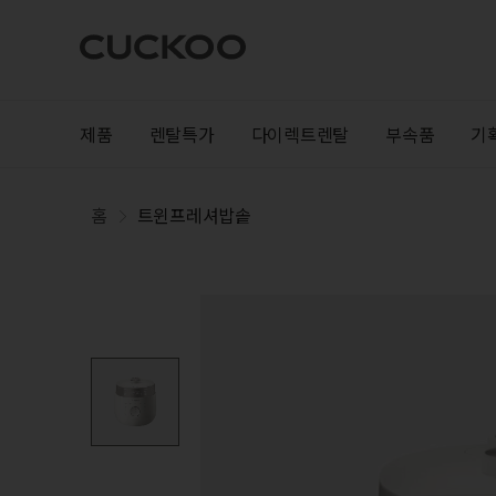
제품
렌탈특가
다이렉트렌탈
부속품
기
홈
트윈프레셔밥솥