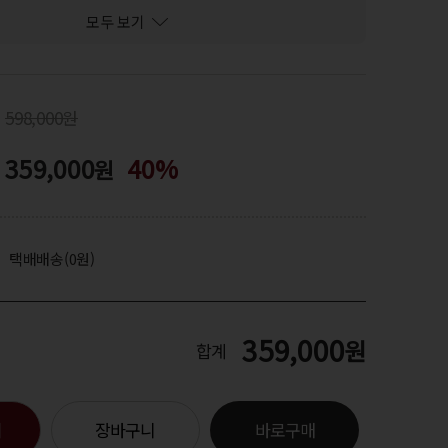
모두 보기
598,000원
359,000
40%
원
택배배송(0원)
359,000
원
합계
기
장바구니
바로구매