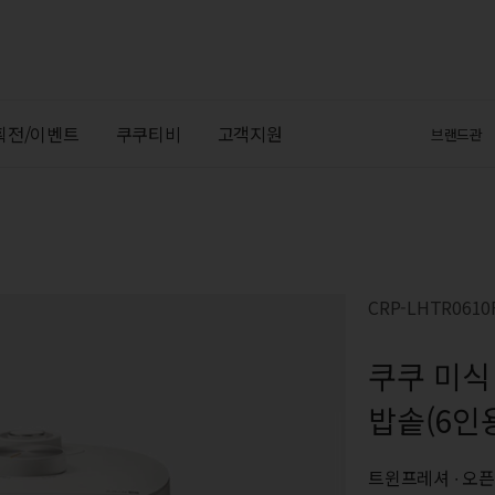
획전/이벤트
쿠쿠티비
고객지원
브랜드관
CRP-LHTR061
쿠쿠 미식
밥솥(6인
트윈프레셔 ∙ 오픈