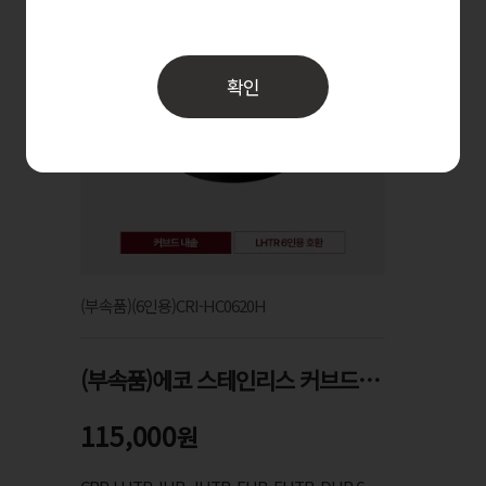
확인
(부속품)(6인용)CRI-HC0620H
(부속품)에코 스테인리스 커브드 X-Wall Black Shine 코팅 내솥(1인분 물눈금 적용)
115,000
원