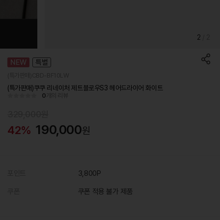
2
/
2
NEW
특별
(특가판매)CBD-BF10LW
(특가판매)쿠쿠 리네이처 제트블로우S3 헤어드라이어 화이트
0
개의 리뷰
329,000원
190,000
42%
원
포인트
3,800P
쿠폰
쿠폰 적용 불가 제품