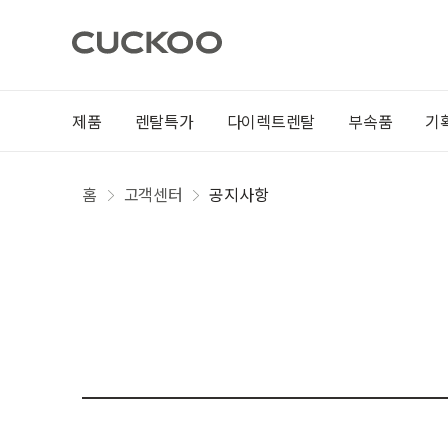
제품
렌탈특가
다이렉트렌탈
부속품
기
홈
고객센터
공지사항