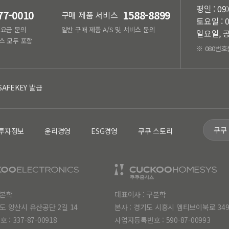
평일 : 09
77-0010
1588-8899
구매 제품 서비스
토요일 : 0
, 요금 문의
일반 구매 제품 A/S 및 서비스 문의
일요일, 공
스 모두 포함
※ 080번호
SAFEKEY 발급
쿠쿠
투자정보
윤리경영
ESG경영
쿠쿠 스토리
구본학
대표이사 : 구본학
도 양산시 유산공단 2길 14
본사 : 경기도 시흥시 엠티브이북로 34
호 :
337-87-00918
사업자등록번호 :
590-87-00993