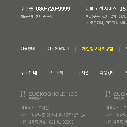
080-720-9999
15
쿠쿠몰
렌탈 고객 서비스
제품구매 및 배송 문의
렌탈(구독) A/S, 설치, 점검
※ 방문관리, 셀프관리 서비
이용안내
렌탈이용약관
개인정보처리방침
쿠쿠안내
쿠쿠소개
쿠쿠채널
채용정보
대표이사 : 구자신
대표이사 : 
본사 : 경상남도 양산시 유산공단 2길 14
본사 : 경상남
사업자등록번호 :
621-81-02895
사업자등록번