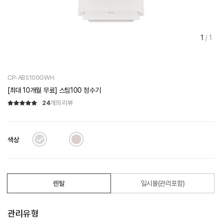
1
/
1
CP-ABS100GWH
[최대 10개월 무료] 스팀100 정수기
24
개의 리뷰
색상
렌탈
일시불(관리포함)
관리유형