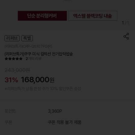
1
/
1
리퍼브
특별
(리퍼브특가)CRP-QS107FG(R)
(리퍼브특가)쿠쿠 미식 컬렉션 전기압력밥솥
2
개의 리뷰
243,000원
168,000
31%
원
※리퍼브특가 상품 한정 추가 10% 할인쿠폰 증정
포인트
3,360P
쿠폰
쿠폰 적용 불가 제품