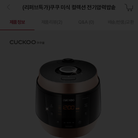
(리퍼브특가)쿠쿠 미식 컬렉션 전기압력밥솥
제품정보
제품리뷰(
2
)
Q&A
(0)
배송/반품/교환