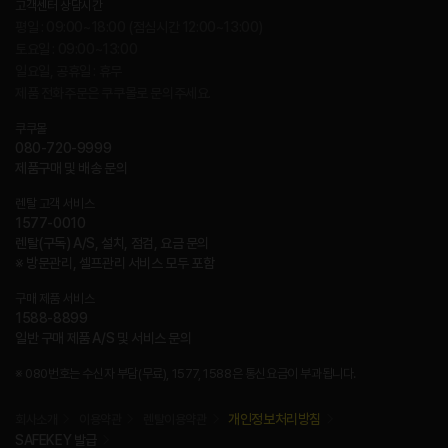
고객센터 상담시간
평일 : 09:00~18:00 (점심시간 12:00~13:00)
토요일 : 09:00~13:00
일요일, 공휴일 : 휴무
제품 전화주문은 쿠쿠몰로 문의주세요.
쿠쿠몰
080-720-9999
제품구매 및 배송 문의
렌탈 고객 서비스
1577-0010
렌탈(구독) A/S, 설치, 점검, 요금 문의
※ 방문관리, 셀프관리 서비스 모두 포함
구매 제품 서비스
1588-8899
일반 구매 제품 A/S 및 서비스 문의
※ 080번호는 수신자 부담(무료), 1577, 1588은 통신요금이 부과됩니다.
개인정보처리방침
회사소개
이용약관
렌탈이용약관
SAFEKEY 발급