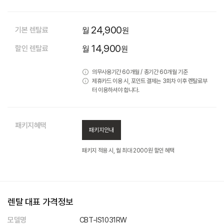
24,900
기본 렌탈료
월
원
14,900
할인 렌탈료
월
원
의무사용기간 60개월 / 총기간 60개월 기준
제휴카드 이용 시, 포인트 결제는 3회차 이후 렌탈료부
터 이용하셔야 합니다.
패키지혜택
패키지안내
패키지 적용 시, 월 최대 2000원 할인 혜택
렌탈 대표 가격정보
모델명
CBT-IS1031RW