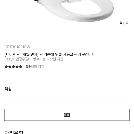
4
/
4
CBT-IS1031RW
[다이렉트 1개월 면제] 전기분해 노즐 자동살균 리모컨비데
Easy타입정수필터, 방수기능,리모컨 타입
39
개의 리뷰
색상
렌탈
관리유형