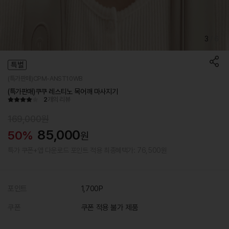
3
/
6
특별
(특가판매)CPM-ANST10WB
(특가판매)쿠쿠 레스티노 목어깨 마사지기
2
개의 리뷰
169,000원
85,000
50%
원
특가 쿠폰+앱 다운로드 포인트 적용 최종혜택가: 76,500원
포인트
1,700P
쿠폰
쿠폰 적용 불가 제품