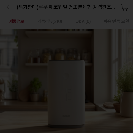
(특가판매)쿠쿠 에코웨일 건조분쇄형 강력건조통 음식물처리기(2L,그레이스화이트)
제품정보
제품리뷰(
210
)
Q&A
(0)
배송/반품/교환