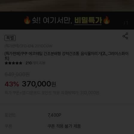
1
/
1
특별
(특가판매)CFD-ENL201DCGW
(특가판매)쿠쿠 에코웨일 건조분쇄형 강력건조통 음식물처리기(2L,그레이스화이
트)
210
개의 리뷰
649,000원
370,000
43%
원
특가 쿠폰+앱 다운로드 포인트 적용 최종혜택가: 333,000원
포인트
7,400P
쿠폰
쿠폰 적용 불가 제품