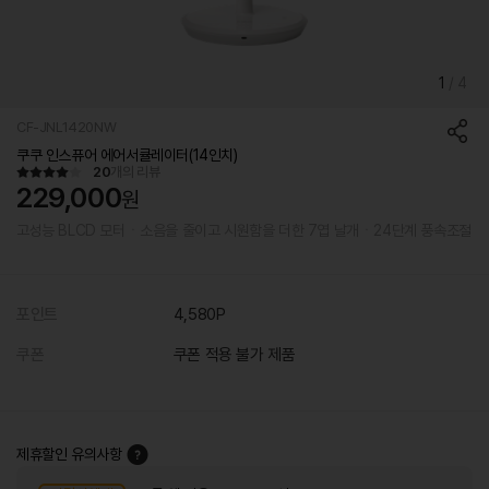
1
/
4
CF-JNL1420NW
쿠쿠 인스퓨어 에어서큘레이터(14인치)
20
개의 리뷰
229,000
원
고성능 BLCD 모터ㆍ소음을 줄이고 시원함을 더한 7엽 날개ㆍ24단계 풍속조절
포인트
4,580P
쿠폰
쿠폰 적용 불가 제품
제휴할인 유의사항