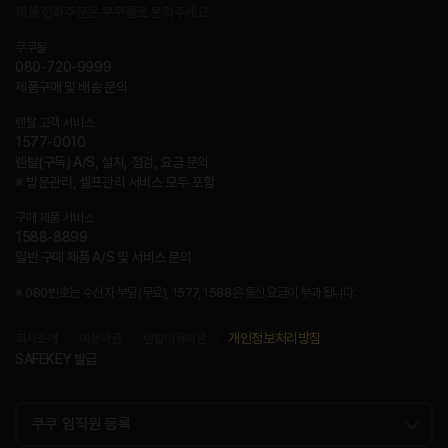
제품 전화주문은 쿠쿠몰로 문의주세요.
쿠쿠몰
080-720-9999
제품구매 및 배송 문의
렌탈 고객 서비스
1577-0010
렌탈(구독) A/S, 설치, 점검, 요금 문의
※ 방문관리, 셀프관리 서비스 모두 포함
구매 제품 서비스
1588-8899
일반 구매 제품 A/S 및 서비스 문의
※ 080번호는 수신자 부담(무료), 1577, 1588은 통신요금이 부과됩니다.
개인정보처리방침
회사소개
이용약관
렌탈이용약관
SAFEKEY 발급