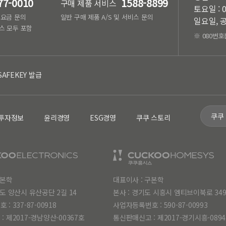
77-0010
1588-8899
구매 제품 서비스
토요일 : 0
, 요금 문의
일반 구매 제품 A/S 및 서비스 문의
일요일, 공
스 모두 포함
※ 080번호
SAFEKEY 발급
쿠쿠
투자정보
윤리경영
ESG경영
쿠쿠 스토리
구본학
대표이사 : 구본학
도 양산시 유산공단 2길 14
본사 : 경기도 시흥시 엠티브이북로 34
호 :
337-87-00918
사업자등록번호 :
590-87-00993
 제2017-경남양산-00367호
통신판매신고 : 제2017-경기시흥-089