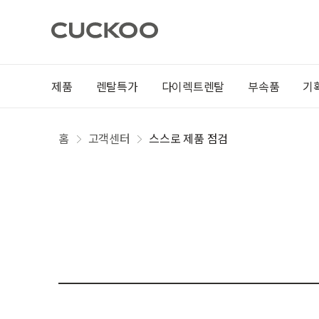
제품
렌탈특가
다이렉트렌탈
부속품
기
홈
고객센터
스스로 제품 점검