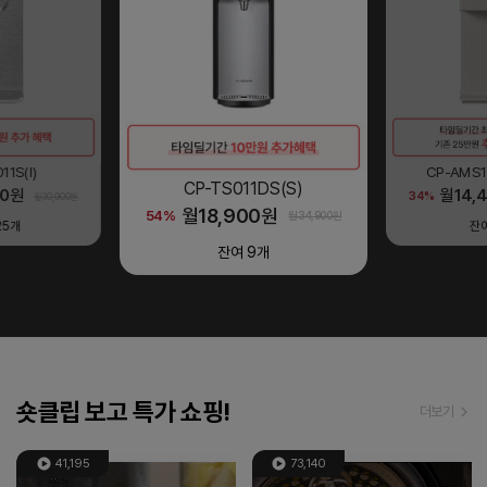
1DS(S)
CP-TS
CP-AMS100EWH(S)
00
원
월
18,
54%
월34,900원
월
14,450
원
34%
월41,900원
9
개
잔
잔여
6
개
숏클립 보고 특가 쇼핑!
더보기
41,195
73,140