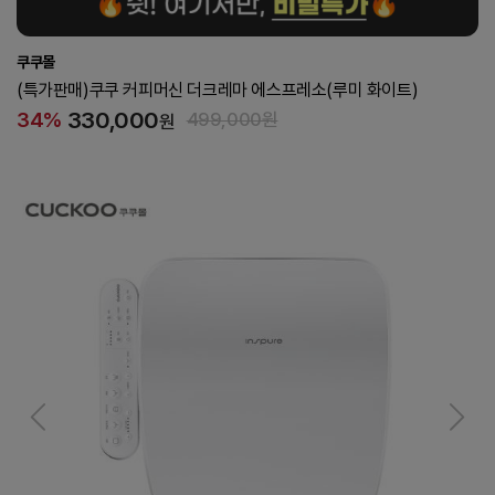
쿠쿠몰
(특가판매)쿠쿠 자동화력조절 과열방지 원터치점화 2구 스탠드 LNG 가스레인지
128,000
46%
239,000원
원