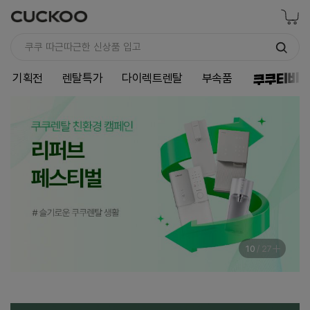
기획전
렌탈특가
다이렉트렌탈
부속품
11
/
27