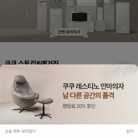
쿠쿠 스토리&매거진
더보기
세상에 없던 조용한 밥솥 쿠쿠 마스터셰프
사일런스 디자인스토리
디자인에 기술력을 더하다. 리네이쳐
제트스타일러 스토리
전체메뉴
마이쿠쿠
홈
레스티노
렌탈상담신청
오늘 하루 보지않기
닫기