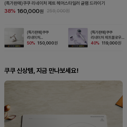
(특가판매)쿠쿠 리네이처 제트 헤어스타일러 글램 드라이기
160,000
38%
259,000원
원
(특가판매)쿠쿠
(특가판매)쿠쿠
리네이처
리네이처 제트블로우
제트블로우S2
헤어드라이어 음이온
150,000
원
119,000
원
50%
40%
헤어드라이어 전문가용
모발케어 저손상
빠른 건조 저소음
음이온
쿠쿠 신상템, 지금 만나보세요!