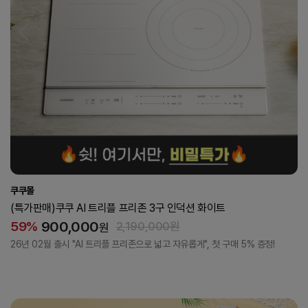
쿠쿠몰
(특가판매)쿠쿠 전자동 커피머신 더크레마 라떼 밀크 스팀
450,000
40%
749,000원
원
26년 02월 출시 "원두부터 라떼까지 한 번에 전자동", 첫 구매 5% 증정!