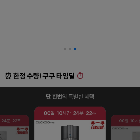
⏰ 한정 수량! 쿠쿠 타임딜
단 한번
의 특별한 혜택
00
일
10
시간
24
분
18
초
간
24
분
18
초
00
일
10
시