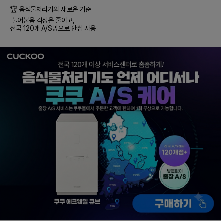
🏆 음식물처리기의 새로운 기준

 눌어붙음 걱정은 줄이고, 

전국 120개 A/S망으로 안심 사용