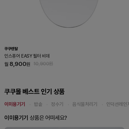
쿠쿠렌탈
레스티노 매트리스 Q [경도:하드][방문/4개월]
42,900
46,900원
월
원
쿠쿠몰 베스트 인기 상품
이미용기기
밥솥
정수기
음식물처리기
인덕션레인
이미용기기
상품은 어떠세요?