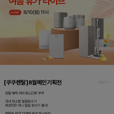
[쿠쿠렌탈]8월메인기획전
더보기
렌탈 혜택 따라 8LLOW 쿠쿠

국내 최소형 얼음정수기

제로100 미니 얼음 정수기 출시!

렌탈료 최대 12개월 반값 찬스까지
